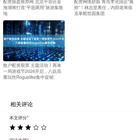
配资操盘推荐网 北京平谷区金
配资网络炒股 青岛李沧国企“换
海湖将打造“平急两用”旅游集散
帅”！林志坚离任，内部老将徐
地
克掌舵世园集团
散户配资股票 主题活动丨再来
一局游戏节2026开启，八款高
重玩性Roguelike集中促销
相关评论
本文评分
*
评论内容
*