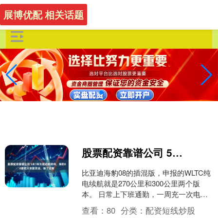
展博优配 相关话题
股票配资靠谱公司 5米1车长配后轮转向，海豹08要把大车变灵活，除了云辇
比亚迪海豹08的插混版，申报的WLTC纯
电续航就是270公里和300公里两个版
本。 日常上下班通勤，一周充一次电可
能就够了。 这数字已经比市面上不少标
查看：
80
分类：
配资短线炒股
称四五百公....