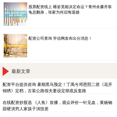
股票配资线上 睡姿竟能决定命运？青州余廉舟靠
龟息翻身，张家为何后悔退婚
配资公司查询 学信网发布出分消息！
最新文章
配资平台提供咨询 暑期黑马预定！丁禹兮邓恩熙二搭《花开
锦绣》定档，古装公路假夫妻设定彻底反套路
在线配资炒股选 《人鱼》首播，观众评价一针见血，黄杨钿
甜硬演穷人家孩子演技差