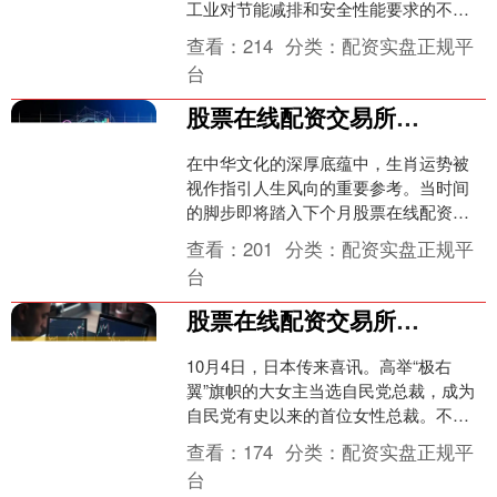
工业对节能减排和安全性能要求的不断
提高股票在线配资交易所，铝型材因其
查看：
214
分类：
配资实盘正规平
独特的物理特性逐渐替代传....
台
股票在线配资交易所 下个月开始，财富滚滚，福星高照，好运连连喜事一箩筐的三大生肖
在中华文化的深厚底蕴中，生肖运势被
视作指引人生风向的重要参考。当时间
的脚步即将踏入下个月股票在线配资交
易所，有三个生肖的朋友将迎来前所未
查看：
201
分类：
配资实盘正规平
有的财富滚滚、福星高照的....
台
股票在线配资交易所 没想到吧！“极右翼”高市早苗当选，中日网民都很满意
10月4日，日本传来喜讯。高举“极右
翼”旗帜的大女主当选自民党总裁，成为
自民党有史以来的首位女性总裁。不出
意外的话股票在线配资交易所，高市还
查看：
174
分类：
配资实盘正规平
将成为日本有史以来的....
台