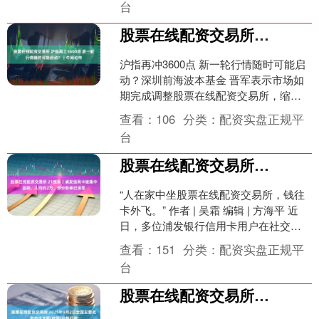
台
股票在线配资交易所 沪指再上3600点 新一轮行情随时可能启动？｜午间论市
沪指再冲3600点 新一轮行情随时可能启
动？深圳前海波本基金 晋军表示市场如
期完成调整股票在线配资交易所，缩量
止跌维持箱体震荡。财通证券吴胤超表
查看：
106
分类：
配资实盘正规平
示市场具备继续上....
台
股票在线配资交易所 21独家｜浦发信用卡被集中盗刷，人均约2万，部分账单已清零
“人在家中坐股票在线配资交易所，钱往
卡外飞。” 作者 | 吴霜 编辑 | 方海平 近
日，多位浦发银行信用卡用户在社交媒
体上发文，吐槽其信用卡被盗刷。 （被
查看：
151
分类：
配资实盘正规平
盗刷者....
台
股票在线配资交易所 2025年9月2日全国主要批发市场龙眼(桂圆)价格行情