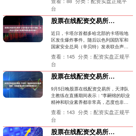
查看：
88
分类：
配资实盘正规平
DeepSe....
台
股票在线配资交易所 以色列袭击卡塔尔首都，为何这次主角不是摩萨德而是辛贝特？
近日，卡塔尔首都多哈北部的卡塔啦地
区发生爆炸事件。随后以色列国防军和
国家安全总局（辛贝特）发表联合声明
说，以色列当日出动15架战机在数秒内
查看：
145
分类：
配资实盘正规平
发射10枚导弹股票在线....
台
股票在线配资交易所 于根伟：李嗣镕的职业素养很好，知道要通过努力慢慢获得机会
9月5日晚股票在线配资交易所，天津队
主教练在直播期间表示：“李嗣镕的职业
精神和职业素养都非常高，态度也非常
积极向上，他知道要通过自己的努力去
查看：
143
分类：
配资实盘正规平
慢慢获得机会。” 网....
台
股票在线配资交易所 不会演就别硬上了，目光呆滞、表情浮夸，这演技老戏骨也救不了场