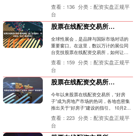
起在本所上市交易。 本期债券为15年期
查看：
136
分类：
配资实盘正规平
固....
台
股票在线配资交易所 振伟博展：踏上全球舞台，您的展会“名片”够闪亮吗？
全球性展会，是品牌与国际市场对话的
重要窗口。在这里，数以万计的展位同
台竞技股票在线配资交易所，如何让您
的品牌在第一时间抓住专业观众的目
查看：
159
分类：
配资实盘正规平
光，并从短暂的接触中传递核....
台
股票在线配资交易所 广州发布“好房子”建设指引
今年以来股票在线配资交易所，“好房
子”成为房地产市场的热词，各地也密集
推出关于“好房子”建设的指引。 10月28
日，广州市住房和城乡建设局发布《广
查看：
223
分类：
配资实盘正规平
州市推进“好房....
台