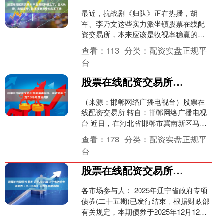
最近，抗战剧《归队》正在热播，胡
军、李乃文这些实力派坐镇股票在线配
资交易所，本来应该是收视率稳赢的一
局。 谁知道半路杀出个“不会演还要硬
查看：
113
分类：
配资实盘正规平
演”的人，直接把整部剧的....
台
股票在线配资交易所 邯郸冀南新区：葫芦烙画 “烙”下千年成语典故
（来源：邯郸网络广播电视台）股票在
线配资交易所 转自：邯郸网络广播电视
台 近日，在河北省邯郸市冀南新区马头
镇，烙画艺人郝志南正专注地在葫芦上
查看：
178
分类：
配资实盘正规平
进行成语烙画创作，以....
台
股票在线配资交易所 关于2025年辽宁省政府专项债券（二十五期）上市交易的通知
各市场参与人： 2025年辽宁省政府专项
债券(二十五期)已发行结束，根据财政部
有关规定，本期债券于2025年12月12日