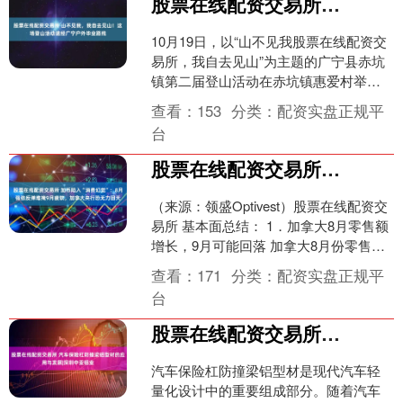
股票在线配资交易所 山不见我，我自去见山！这场登山活动途经广宁户外毕业路线
10月19日，以“山不见我股票在线配资交
易所，我自去见山”为主题的广宁县赤坑
镇第二届登山活动在赤坑镇惠爱村举
行，吸引了来自全县乃至周边地市300多
查看：
153
分类：
配资实盘正规平
名登山爱好者齐....
台
股票在线配资交易所 加币陷入“消费幻觉”：8月强劲反弹难掩9月疲软，加拿大央行恐无力回天
（来源：领盛Optivest）股票在线配资交
易所 基本面总结： 1．加拿大8月零售额
增长，9月可能回落 加拿大8月份零售额
出现反弹，主要原因是消费者在汽车、
查看：
171
分类：
配资实盘正规平
超市....
台
股票在线配资交易所 汽车保险杠防撞梁铝型材的应用与发展|深圳中亚铝业
汽车保险杠防撞梁铝型材是现代汽车轻
量化设计中的重要组成部分。随着汽车