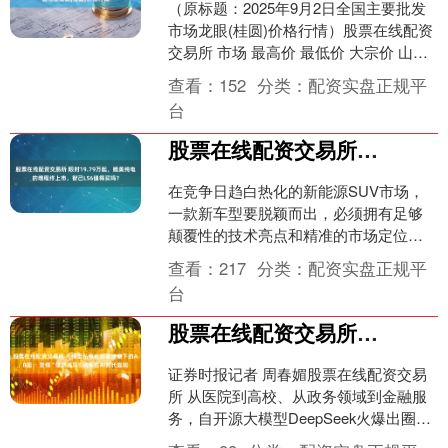
（原标题：2025年9月2日全国主要批发
市场龙眼(桂圆)价格行情）股票在线配资
交易所 市场 最高价 最低价 大宗价 山西
省太原市河西农产品有限公司 14.00 ....
查看：
152
分类：
配资实盘正规平
台
股票在线配资交易所 限时19.79万起，媲美纯电的增程终上市，智己LS6值得买吗？
在竞争日趋白热化的新能源SUV市场，
一款新车型要脱颖而出，必须拥有足够
颠覆性的技术亮点和精准的市场定位。9
月10日上市的新一代（丨），正是这样
查看：
217
分类：
配资实盘正规平
一款产品——它以“....
台
股票在线配资交易所 大模型私有化部署浪潮下的AB面： 警惕“信息孤岛”顽疾在AI时代复现
证券时报记者 周春媚股票在线配资交易
所 从医院到高校、从政务领域到金融服
务，自开源大模型DeepSeek火爆出圈以
来，不断有新的政府部门及企业加入到